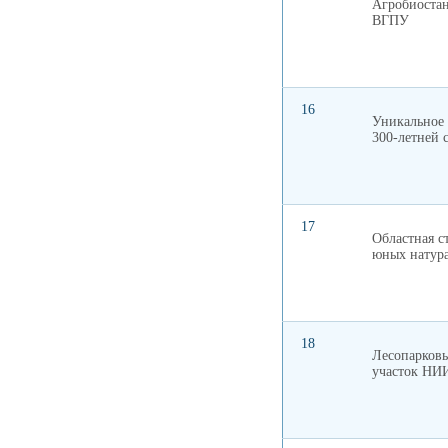
Агробиоста
ВГПУ
16
Уникальное 
300-летней 
17
Областная с
юных натур
18
Лесопарков
участок НИ