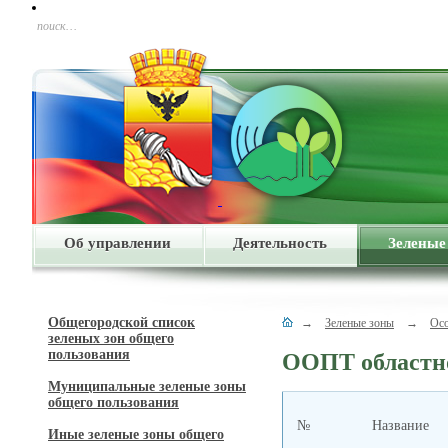
поиск…
Об управлении
Деятельность
Зеленые
Общегородской список
→
Зеленые зоны
→
Осо
зеленых зон общего
пользования
ООПТ областно
Муниципальные зеленые зоны
общего пользования
№
Название
Иные зеленые зоны общего