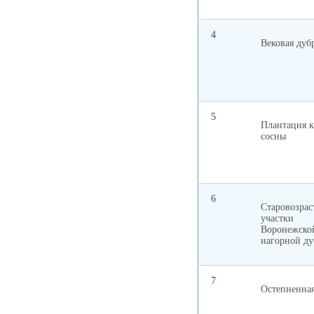
4
Вековая дуб
5
Плантация к
сосны
6
Старовозрас
участки
Воронежско
нагорной д
7
Остепненна