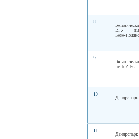
8
Ботанически
ВГУ им.
Козо-Полянс
9
Ботанически
им.Б.А.Келл
10
Дендропарк
11
Дендропарк