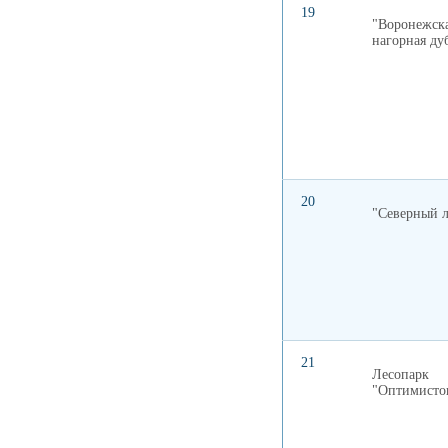
19
"Воронежск
нагорная ду
20
"Северный л
21
Лесопарк
"Оптимисто