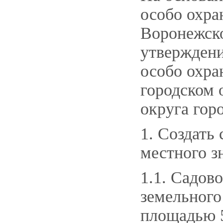
особо охра
Воронежско
утверждени
особо охра
городском 
округа гор
1. Создать
местного з
1.1. Садов
земельного
площадью 58