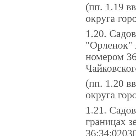
(пп. 1.19 в
округа гор
1.20. Садо
"Орленок" 
номером 36
Чайковского
(пп. 1.20 в
округа гор
1.21. Садо
границах з
36:34:0203