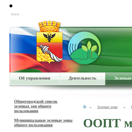
поиск…
Об управлении
Деятельность
Зеленые
Общегородской список
зеленых зон общего
→
Зеленые зоны
→
пользования
ООПТ ме
Муниципальные зеленые зоны
общего пользования