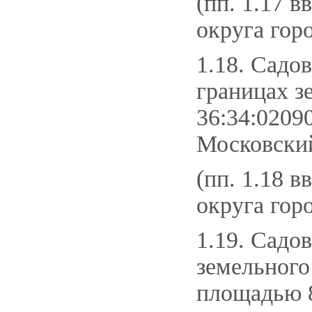
(пп. 1.17 в
округа гор
1.18. Садо
границах з
36:34:0209
Московский
(пп. 1.18 в
округа гор
1.19. Садо
земельного
площадью 8