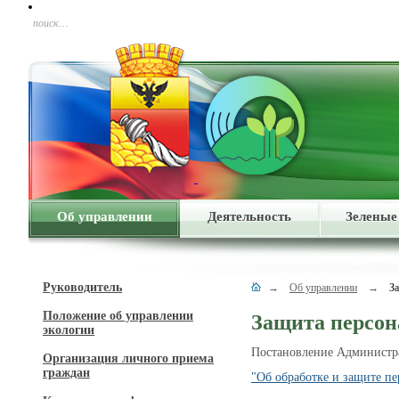
поиск…
Об управлении
Деятельность
Зеленые
Руководитель
→
Об управлении
→
З
Положение об управлении
Защита персо
экологии
Постановление Администрац
Организация личного приема
граждан
"Об обработке и защите п