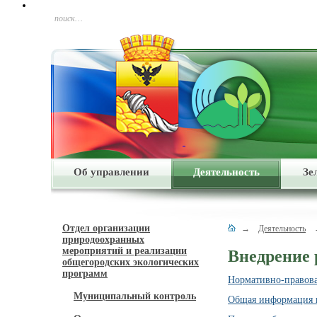
поиск…
Об управлении
Деятельность
Зе
Отдел организации
→
Деятельность
природоохранных
мероприятий и реализации
Внедрение 
общегородских экологических
программ
Нормативно-правова
Муниципальный контроль
Общая информация в