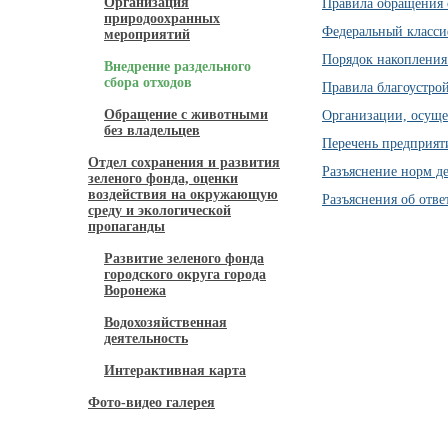
Организация
Правила обращения 
природоохранных
Федеральный класси
мероприятий
Порядок накопления
Внедрение раздельного
сбора отходов
Правила благоустрой
Обращение с животными
Организации, осуще
без владельцев
Перечень предприят
Отдел сохранения и развития
Разъяснение норм д
зеленого фонда, оценки
воздействия на окружающую
Разъяснения об отве
среду и экологической
пропаганды
Развитие зеленого фонда
городского округа города
Воронежа
Водохозяйственная
деятельность
Интерактивная карта
Фото-видео галерея