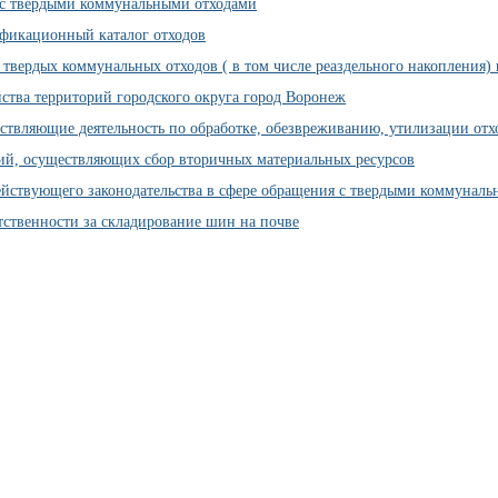
с твердыми коммунальными отходами
фикационный каталог отходов
 твердых коммунальных отходов ( в том числе реаздельного накопления)
ства территорий городского округа город Воронеж
ствляющие деятельность по обработке, обезвреживанию, утилизации отх
ий, осуществляющих сбор вторичных материальных ресурсов
ействующего законодательства в сфере обращения с твердыми коммунал
тственности за складирование шин на почве