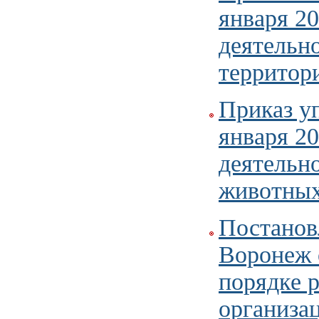
января 2
деятельн
территор
Приказ у
января 20
деятельн
животных
Постанов
Воронеж 
порядке 
организа