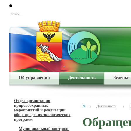
поиск…
Об управлении
Деятельность
Зеленые
Отдел организации
природоохранных
→
Деятельность
→
мероприятий и реализации
общегородских экологических
Обращен
программ
Муниципальный контроль