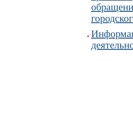
обращени
городско
Информац
деятельно