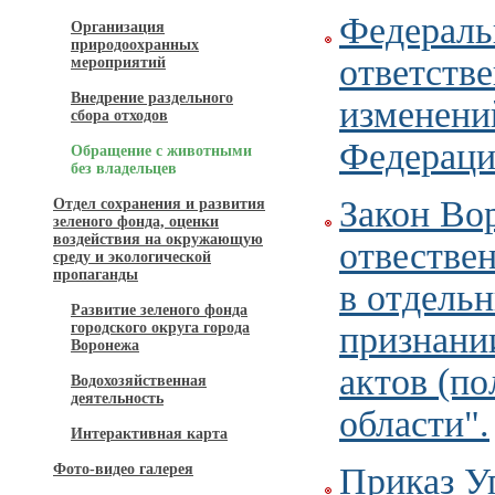
Федераль
Организация
природоохранных
ответств
мероприятий
Внедрение раздельного
изменени
сбора отходов
Федераци
Обращение с животными
без владельцев
Закон Вор
Отдел сохранения и развития
зеленого фонда, оценки
воздействия на окружающую
отвестве
среду и экологической
пропаганды
в отдель
Развитие зеленого фонда
городского округа города
признани
Воронежа
актов (п
Водохозяйственная
деятельность
области".
Интерактивная карта
Фото-видео галерея
Приказ У