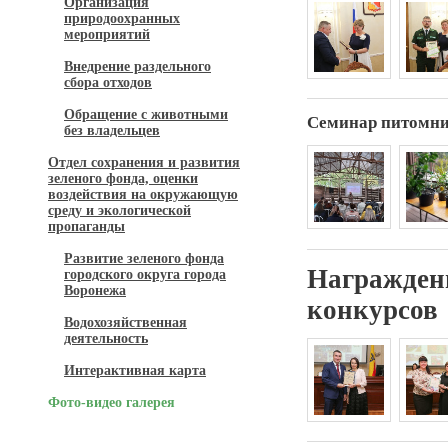
Организация
природоохранных
мероприятий
Внедрение раздельного
сбора отходов
Обращение с животными
Семинар питомн
без владельцев
Отдел сохранения и развития
зеленого фонда, оценки
воздействия на окружающую
среду и экологической
пропаганды
Развитие зеленого фонда
Награждени
городского округа города
Воронежа
конкурсов
Водохозяйственная
деятельность
Интерактивная карта
Фото-видео галерея