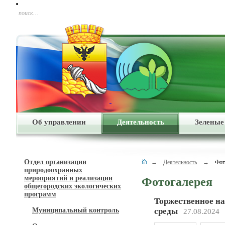
поиск…
Об управлении
Деятельность
Зеленые
Отдел организации
→
Деятельность
→
Фот
природоохранных
мероприятий и реализации
Фотогалерея
общегородских экологических
программ
Торжественное н
Муниципальный контроль
среды
27.08.2024