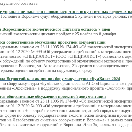
ктуального богатства.
е управление экологии напоминает, что в искусственных водоемах п
Господне в Воронеже будут оборудованы 5 купелей в четырех районах го
а Всероссийского экологического диктанта осталось 7 дней
ийский экологический диктант пройдет с 25 ноября по 8 декабря
ся общественные обсуждения проектной документации
едеральным законом от 23.11.1995 № 174-ФЗ «Об экологической эксперти
ии от 01.12.2020 № 999 «Об утверждении требований к материалам оцен
тственностью «СПЕЦИАЛИСТ» (ООО «СПЕЦИАЛИСТ») совместно с админи
х обсуждений по объекту государственной экологической экспертизы пр
оронеж/ г. Воронеж, ул. Антокольского, 21/ средняя производительность –
териалы оценки воздействия на окружающую среду
ла Всероссийская акция по сбору макулатуры «БумБатл» 2024
я по сбору макулатуры «БумБатл» организована АНО «Национальные при
нием «Экосистема» в поддержку национального проекта «Экология» пр
тся общественные обсуждения проектной документации
едеральным законом от 23.11.1995 № 174-ФЗ «Об экологической эксперти
ии от 01.12.2020 № 999 «Об утверждении требований к материалам оцен
ственностью «Новострой» совместно с администрацией городского округ
ой форме по объекту государственной экологической экспертизы проект
ктов на Левобережных очистных сооружениях г. Воронежа» в рамках реа
бережных очистных сооружений г. Воронежа. Этап 3», включая предвар