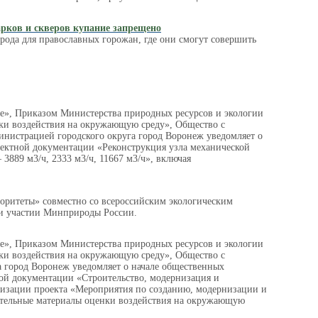
арков и скверов купание запрещено
рода для православных горожан, где они смогут совершить
зе», Приказом Министерства природных ресурсов и экологии
ки воздействия на окружающую среду», Общество с
страцией городского округа город Воронеж уведомляет о
оектной документации «Реконструкция узла механической
 3889 м3/ч, 2333 м3/ч, 11667 м3/ч», включая
оритеты» совместно со всероссийским экологическим
и участии Минприроды России.
зе», Приказом Министерства природных ресурсов и экологии
ки воздействия на окружающую среду», Общество с
а город Воронеж уведомляет о начале общественных
ной документации «Строительство, модернизация и
лизации проекта «Мероприятия по созданию, модернизации и
ительные материалы оценки воздействия на окружающую