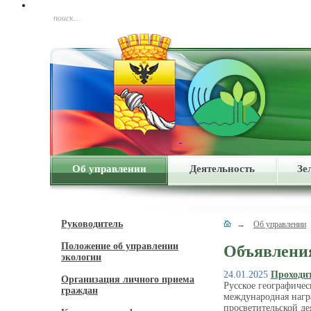
поиск…
Об управлении
Деятельность
Зе
Руководитель
→
Об управлении
Положение об управлении
Объявлени
экологии
24.01.2025
Проходи
Организация личного приема
Русское географиче
граждан
международная нагр
просветительской д