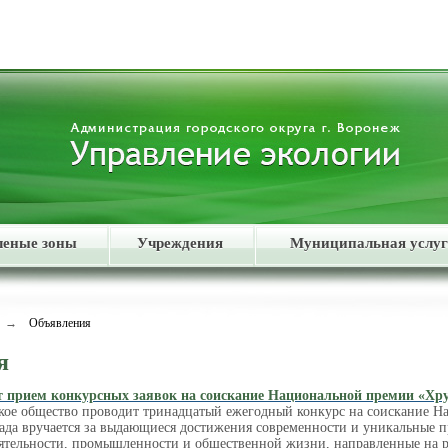
леные зоны
Учреждения
Муниципальная услуг
→
Объявления
я
т прием конкурсных заявок на соискание Национальной премии «Хр
ское общество проводит тринадцатый ежегодный конкурс на соискание Н
ада вручается за выдающиеся достижения современности и уникальные п
еятельности, промышленности и общественной жизни, направленные на 