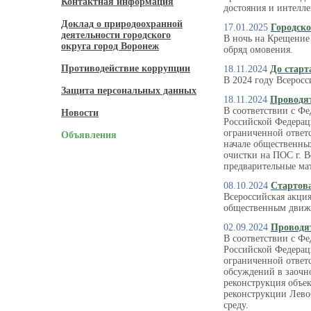
Контактная информация
достояния и интелле
Доклад о природоохранной
17.01.2025
Городско
деятельности городского
В ночь на Крещение 
округа город Воронеж
обряд омовения.
Противодействие коррупции
18.11.2024
До старт
В 2024 году Всеросс
Защита персональных данных
18.11.2024
Проводят
В соответствии с Ф
Новости
Российской Федерац
ограниченной отве
Объявления
начале общественны
очистки на ПОС г. В
предварительные ма
08.10.2024
Стартова
Всероссийская акци
общественным движе
02.09.2024
Проводя
В соответствии с Ф
Российской Федерац
ограниченной ответ
обсуждений в заочн
реконструкция объе
реконструкции Лево
среду.