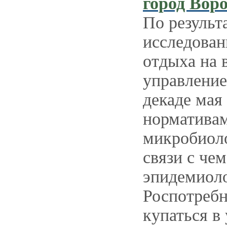
город Вор
По результ
исследован
отдыха на 
управление
декаде мая
нормативам
микробиоло
связи с че
эпидемиоло
Роспотребн
купаться в