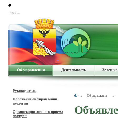
поиск…
Об управлении
Деятельность
Зеленые
Руководитель
→
Об управлении
→
Положение об управлении
экологии
Объявл
Организация личного приема
граждан