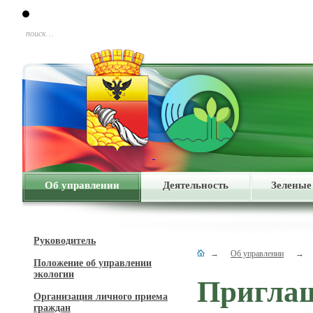
поиск…
Об управлении
Деятельность
Зеленые
Руководитель
→
Об управлении
→
Положение об управлении
экологии
Приглаш
Организация личного приема
граждан