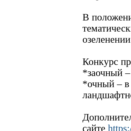
В положени
тематическ
озеленении
Конкурс пр
*заочный –
*очный – в
ландшафтно
Дополните
сайте
https