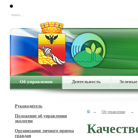
поиск…
Об управлении
Деятельность
Зеленые
Руководитель
→
Об управлении
→
Положение об управлении
экологии
Качеств
Организация личного приема
граждан