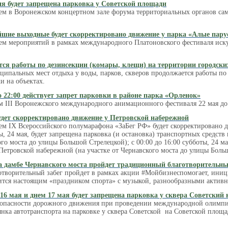
ня будет запрещена парковка у Советской площади
ем в Воронежском концертном зале форума территориальных органов сам
шие выходные будет скорректировано движение у парка «Алые пару
ием мероприятий в рамках международного Платоновского фестиваля иску
ся работы по дезинсекции (комары, клещи) на территории городских
ипальных мест отдыха у воды, парков, скверов продолжается работы по 
и на объектах.
о 22:00 действует запрет парковки в районе парка «Орленок»
м III Воронежского международного анимационного фестиваля 22 мая до 
удет скорректировано движение у Петровской набережной
ем IX Всероссийского полумарафона «ЗаБег РФ» будет скорректировано д
ты, 24 мая, будет запрещена парковка (и остановка) транспортных средст
ого моста до улицы Большой Стрелецкой); с 00:00 до 16:00 субботы, 24 м
Петровской набережной (на участке от Чернавского моста до улицы Боль
а дамбе Чернавского моста пройдет традиционный благотворительны
творительный забег пройдет в рамках акции #Мойбизнеспомогает, ини
ится настоящим «праздником спорта» с музыкой, разнообразными активн
16 мая и днем 17 мая будет запрещена парковка у сквера Советский
зопасности дорожного движения при проведении международной олимпиад
янка автотранспорта на парковке у сквера Советской на Советской площа