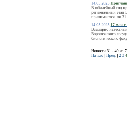
14.05.2025
Приглаша
В юбилейный год пр
региональный этап В
принимаются по 31 
14.05.2025
17 мая с
Всемирно известный
Воронежского госуд
биологического факу
Новости 31 - 40 из 
Начало
|
Пред.
|
2
3