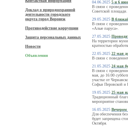
Контактная информация
04.06.2025
5 и 6 ию
В связи с проведени
Доклад о природоохранной
Советской площади.
деятельности городского
округа город Воронеж
29.05.2025
В ближай
В связи с проведен
Противодействие коррупции
«Алые паруса».
27.05.2025
Проводят
Защита персональных данных
На территории муниц
кратностью обработк
Новости
22.05.2025
22 мая д
Объявления
В связи с поведение
21.05.2025
24 мая б
В связи с проведени
мая, до 16:00 суббо
участке от Чернавск
Софьи Перовской и 
19.05.2025
25 мая н
Традиционный благо
мероприятие станов
16.05.2025
Вечером 
Для обеспечения бе
будет запрещена сто
Октября.