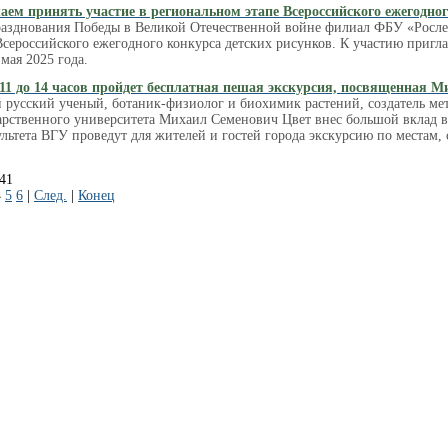
ем принять участие в региональном этапе Всероссийского ежегодного
азднования Победы в Великой Отечественной войне филиал ФБУ «Росле
сероссийского ежегодного конкурса детских рисунков. К участию приглаш
мая 2025 года.
 11 до 14 часов пройдет бесплатная пешая экскурсия, посвященная 
 русский ученый, ботаник-физиолог и биохимик растений, создатель ме
арственного университета Михаил Семенович Цвет внес большой вклад в
льтета ВГУ проведут для жителей и гостей города экскурсию по местам,
741
4
5
6
|
След.
|
Конец