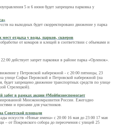
оуправления 5 и 6 июня будет запрещена парковка у
са»
сств на выходных будет скорректировано движение у парка
 мест отдыха у воды, парков, скверов
обработке от комаров и клещей в соответствии с объемами и
22:00 действует запрет парковки в районе парка «Орленок».
вижение у Петровской набережной - с 20:00 пятницы, 23
в на улице Софьи Перовской и Петровской набережной (на
ая, будет запрещено движение транспортных средств по улице
шой Стрелецкой).
й забег в рамках акции #Мойбизнеспомогает
циированной Минэкономразвития России. Ежегодно
остями и призами для участников.
 на Советской площади
ы искусств «Новые имена» с 20:00 16 мая до 23:00 17 мая
ди – от Покровского собора до пересечения с улицей 25