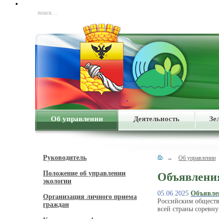
поиск…
Об управлении
Деятельность
Зе
Руководитель
→
Об управлении
Положение об управлении
Объявлени
экологии
05.06.2025
Объявлен
Организация личного приема
Российским обществ
граждан
всей страны соревн