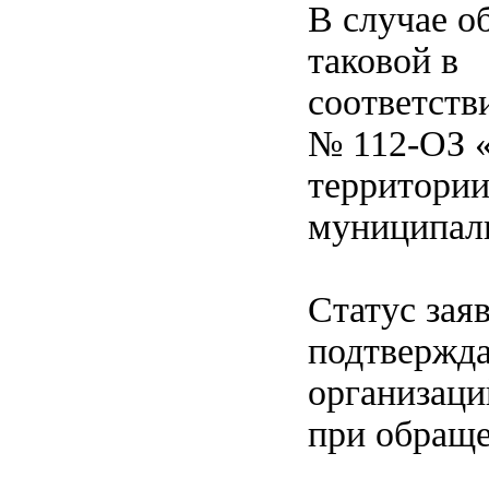
В случае о
таковой в
соответст
№ 112-ОЗ «
территории
муниципаль
Статус зая
подтвержда
организаци
при обраще