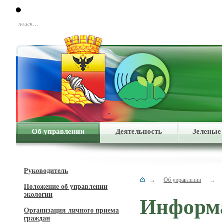
поиск…
Об управлении
Деятельность
Зеленые
Руководитель
→
Об управлении
→
Положение об управлении
экологии
Информа
Организация личного приема
граждан