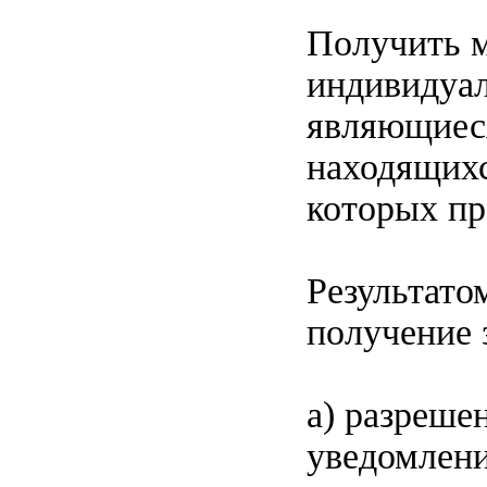
Получить м
индивидуал
являющиеся
находящихс
которых пр
Результато
получение 
а) разреше
уведомлени