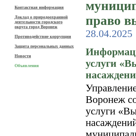
муницип
Контактная информация
право в
Доклад о природоохранной
деятельности городского
округа город Воронеж
28.04.2025
Противодействие коррупции
Защита персональных данных
Информаци
Новости
услуги «В
Объявления
насажден
Управление
Воронеж с
услуги «Вы
насаждений
муниципаль