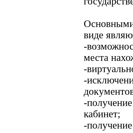
государств
Основными
виде являю
-возможнос
места нахо
-виртуальн
-исключени
документов
-получение
кабинет;
-получение