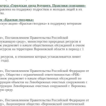
курса «Городская среда будущего. Практики созидания»
равлена на поддержку подростков и молодых людей в их
ва.
ам «Красная гвоздика»
ую акцию «Красная гвоздика» в поддержку ветеранам
зе», Постановлением Правительства Российской
кружающую среду», министерство природных ресурсов и
еж уведомляет о начале общественных обсуждений в очном
сурсов на территории Воронежской области в период с 1
ресурсов, в отношении которых устанавливается лимит
 года).
зе», Постановлением Правительства Российской Федерации от
ду», Общество с ограниченной ответственностью «РВК-
онеж уведомляет о начале общественных обсуждений по
струкция объектов на Левобережных очистных сооружениях г.
струкции Левобережных очистных сооружений г. Воронежа.
ую среду.
зе», Постановлением Правительства Российской Федерации от
еду», Акционерное общество «Воронежский синтетический