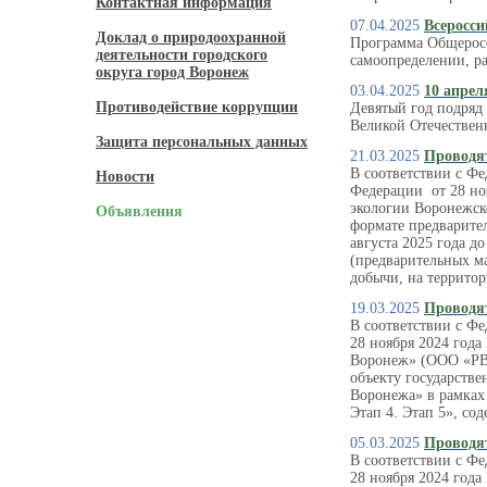
Контактная информация
07.04.2025
Всеросси
Доклад о природоохранной
Программа Общеросс
деятельности городского
самоопределении, ра
округа город Воронеж
03.04.2025
10 апрел
Противодействие коррупции
Девятый год подря
Великой Отечествен
Защита персональных данных
21.03.2025
Проводя
В соответствии с Фе
Новости
Федерации от 28 но
экологии Воронежск
Объявления
формате предварите
августа 2025 года до
(предварительных м
добычи, на территор
19.03.2025
Проводя
В соответствии с Ф
28 ноября 2024 год
Воронеж» (ООО «РВК
объекту государстве
Воронежа» в рамках
Этап 4. Этап 5», с
05.03.2025
Проводя
В соответствии с Ф
28 ноября 2024 год