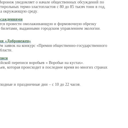
 Воронеж уведомляет о начале общественных обсуждений по
ирольных термо-эластопластов с 80 до 85 тысяч тонн в год,
на окружающую среду.
насаждениями
ается провести омолаживающую и формовочную обрезку
и билетами, выданными городским управлением экологии.
ия «Добронежец»
м заявок на конкурс «Премия общественно-государственного
бласти.
писи
йской переписи воробьев « Воробьи на кустах».
в, которая происходит в последнее время во многих странах
ходные и праздничные дни – с 10 до 22 часов.