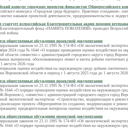
йский конкурс городских проектов-финалистов Общероссийского кон
ийского конкурса «Городская среда будущего. Практики созидания», нап
звитие навыков проектной деятельности, предпринимательства и лидерст
я стартует всероссийская благотворительная акция помощи ветеран
д Благотворительный фонд «ПАМЯТЬ ПОКОЛЕНИЙ» проводит Всероссийск
ной войны.
тся общественные обсуждения проектной документации
деральным законом от 23.11.1995 № 174-ФЗ «Об экологической эксперти
ября 2024 года № 1644 «О порядке проведения оценки воздействия на о
ой области совместно с администрацией городского округа город Ворон
льных материалов, обосновывающих лимит и квоты добычи охотничьих ре
 1 августа 2026 года
атериалов оценки воздействия на окружающую среду добычи охотничьих 
ии Воронежской области в период с 1 августа 2025 года до 1 августа 2026
тся общественные обсуждения проектной документации
едеральным законом от 23.11.1995 № 174-ФЗ «Об экологической эксперти
а № 1644 «О порядке проведения оценки воздействия на окружающую сре
-Воронеж»), совместно с администрацией городского округа город Вор
нной экологической экспертизы: «Строительство, модернизация и рекон
 реализации проекта «Мероприятия по созданию, модернизации и рекон
одержащему предварительные материалы оценки воздействия на окружающ
тся общественные обсуждения проектной документации
едеральным законом от 23.11.1995 № 174-ФЗ «Об экологической эксперти
а № 1644 «О порядке проведения оценки воздействия на окружающую ср