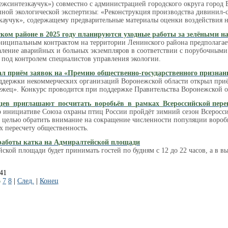
ежсинтезкаучук») совместно с администрацией городского округа город
нной экологической экспертизы: «Реконструкция производства дивинил-ст
аучук», содержащему предварительные материалы оценки воздействия 
ком районе в 2025 году планируются уходные работы за зелёными 
униципальным контрактом на территории Ленинского района предполаг
удаление аварийных и больных экземпляров в соответствии с порубочным
 под контролем специалистов управления экологии.
л приём заявок на «Премию общественно-государственного признан
ддержки некоммерческих организаций Воронежской области открыл приё
жец». Конкурс проводится при поддержке Правительства Воронежской о
цев_приглашают_посчитать_воробьёв_в_рамках_Всероссийской пере
о инициативе Союза охраны птиц России пройдёт зимний сезон Всеросси
 целью обратить внимание на сокращение численности популяции воробье
х пересчету общественность.
работы катка на Адмиралтейской площади
ской площади будет принимать гостей по будням с 12 до 22 часов, а в вы
741
6
7
8
|
След.
|
Конец