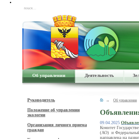
поиск…
Об управлении
Деятельность
Зе
Руководитель
→
Об управлении
Положение об управлении
Объявлени
экологии
09.04.2025
Объявле
Организация личного приема
Комитет Государств
граждан
(АО) и Федеральный
направлена на разв