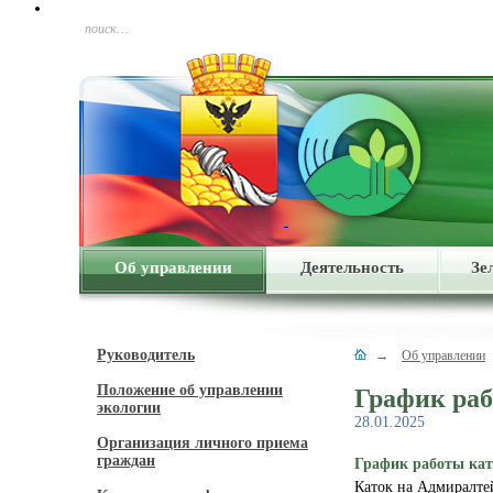
поиск…
Об управлении
Деятельность
Зе
Руководитель
→
Об управлении
Положение об управлении
График раб
экологии
28.01.2025
Организация личного приема
граждан
График работы кат
Каток на Адмиралтей