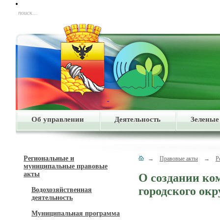
поиск…
Об управлении
Деятельность
Зеленые
Региональные и
→
Правовые акты
→
Р
муниципальные правовые
акты
О создании ко
городского окр
Водохозяйственная
деятельность
Муниципальная программа