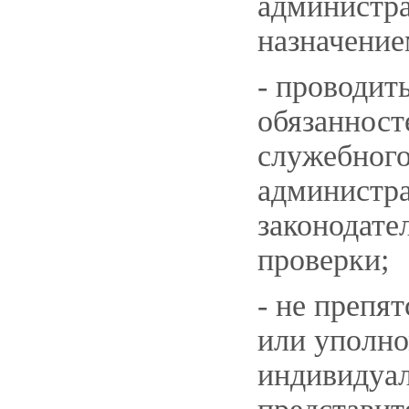
администра
назначение
- проводит
обязанност
служебного
администра
законодате
проверки;
- не препя
или уполно
индивидуа