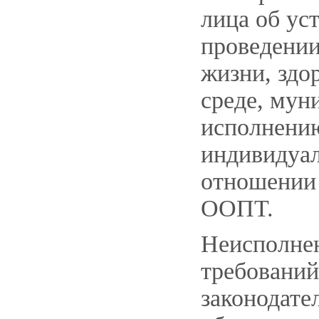
лица об ус
проведении
жизни, здо
среде, мун
исполнению
индивидуа
отношении
ООПТ.
Неисполнен
требований
законодате