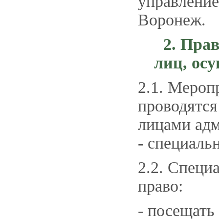
управление
Воронеж.
2. Пра
лиц,
ос
2.1. Мероп
проводятс
лицами адм
- специаль
2.2. Специ
право:
- посещать