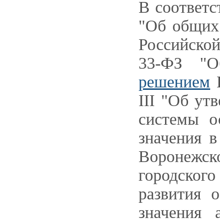
В соответ
"Об общих
Российско
33-ФЗ "О
решением
В
III "Об ут
системы о
значения в
Воронежско
городского
развития 
значения 