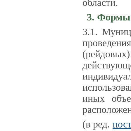
области.
3. Формы
3.1. Муни
проведени
(рейдовых
действую
индивиду
использов
иных объе
расположе
(в ред.
пос