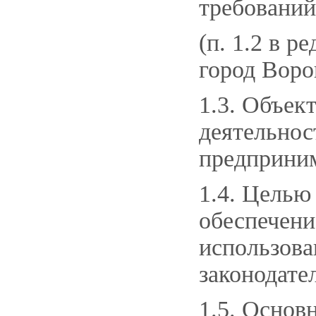
требований
(п. 1.2 в ре
город Воро
1.3. Объек
деятельнос
предприним
1.4. Целью
обеспечени
использов
законодате
1.5. Осно