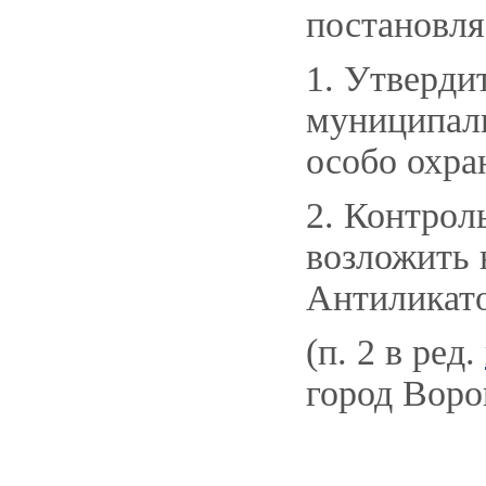
постановля
1. Утверди
муниципаль
особо охра
2. Контрол
возложить 
Антиликато
(п. 2 в ред.
город Воро