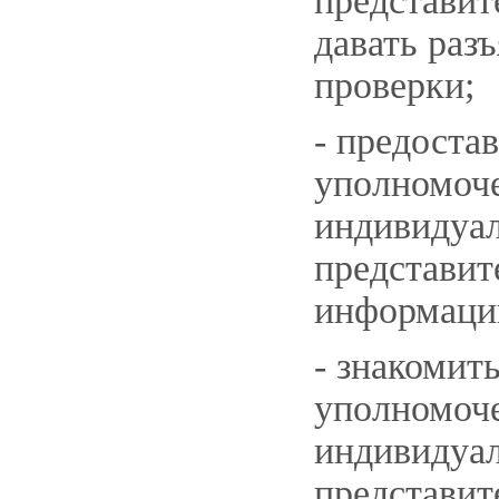
представит
давать раз
проверки;
- предоста
уполномоче
индивидуа
представит
информацию
- знакомит
уполномоче
индивидуал
представит