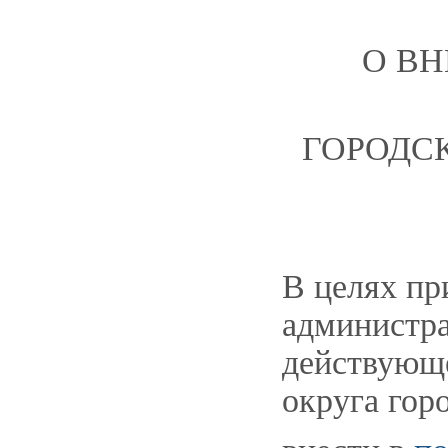
О В
ГОРОДСК
В целях пр
администра
действующе
округа гор