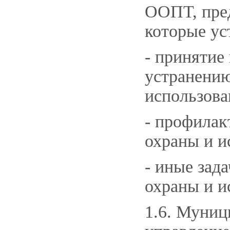
ООПТ, пред
которые ус
- принятие
устранению
использов
- профилак
охраны и 
- иные зад
охраны и 
1.6. Муни