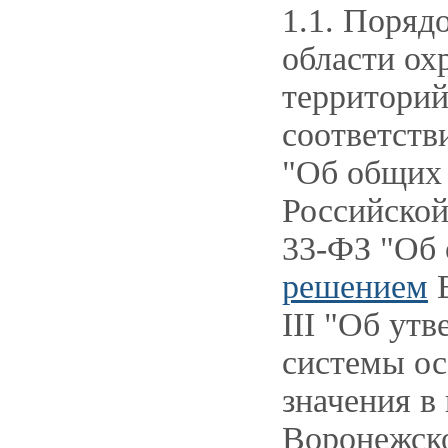
1.1. Поряд
области ох
территорий
соответст
"Об общих 
Российско
33-ФЗ "Об 
решением
В
III "Об ут
системы ос
значения в
Воронежско