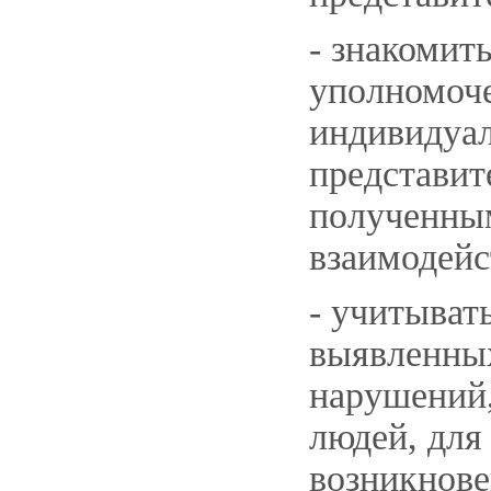
- знакомит
уполномоче
индивидуал
представит
полученны
взаимодейс
- учитыват
выявленных
нарушений,
людей, для
возникнове