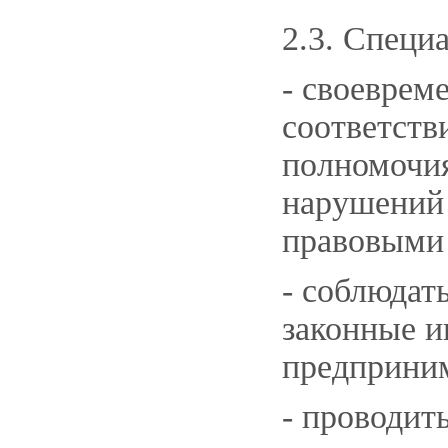
2.3. Специ
- своеврем
соответств
полномочи
нарушений
правовыми 
- соблюдат
законные и
предприним
- проводит