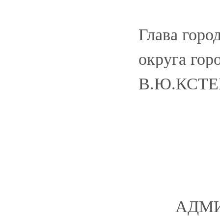
Глава горо
округа гор
В.Ю.КСТ
АДМИ