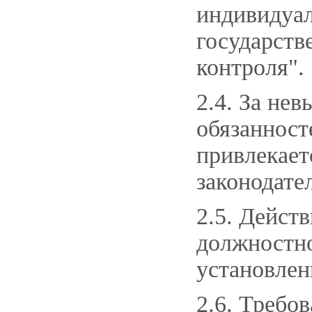
индивидуа
государств
контроля".
2.4. За не
обязанност
привлекает
законодате
2.5. Дейст
должностно
установлен
2.6. Требо