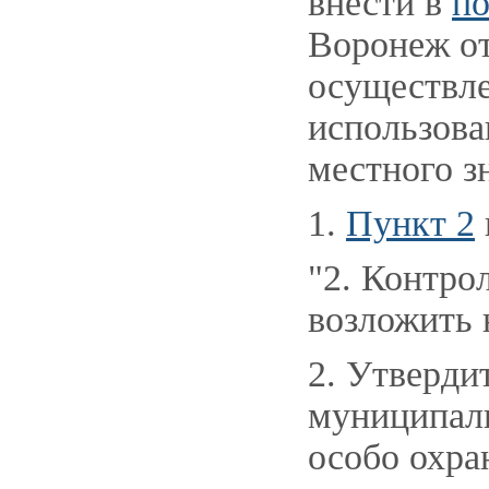
внести в
по
Воронеж от
осуществле
использова
местного з
1.
Пункт 2
"2. Контро
возложить 
2. Утверди
муниципаль
особо охра