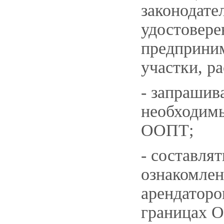
законодате
удостовере
предприним
участки, р
- запрашив
необходимы
ООПТ;
- составля
ознакомлен
арендаторо
границах 