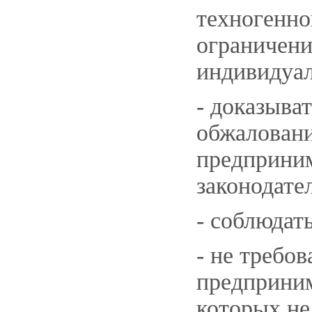
техногенно
ограничени
индивидуал
- доказыва
обжалован
предприним
законодате
- соблюдат
- не требо
предприним
которых не