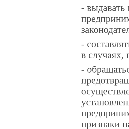
- выдавать
предприним
законодате
- составля
в случаях,
- обращать
предотвращ
осуществле
установлен
предприним
признаки н