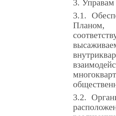
3. Управам
3.1. Обес
Планом,
соответ
высаживае
внутрикв
взаимоде
многоква
общественн
3.2. Орга
расположен