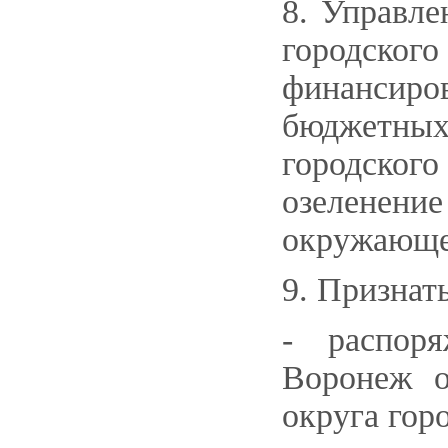
8. Управл
городск
финансиро
бюджетны
городско
озеленен
окружающе
9. Признат
- распоря
Воронеж о
округа гор