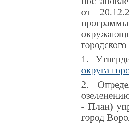
постановле
от 20.12
программ
окружающей
городского
1. Утверд
округа гор
2. Опред
озеленению
- План) уп
город Воро