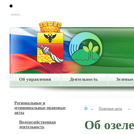
поиск…
Об управлении
Деятельность
Зеленые
Региональные и
муниципальные правовые
→
Правовые акты
→
акты
Об озел
Водохозяйственная
деятельность