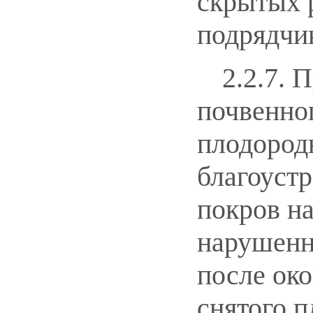
скрытых 
подрядчи
2.2.7. 
почвенног
плодород
благоустр
покров н
нарушенн
после ок
снятого 