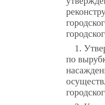
утвержде
реконстр
городско
городског
1. Утв
по выруб
насаждени
осуществ
городског