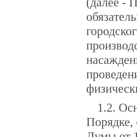
(далее - 
обязател
городског
производс
насаждени
проведен
физическ
1.2. Ос
Порядке,
Думы от 1