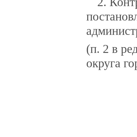
2. Конт
постанов
админист
(п. 2 в ре
округа го