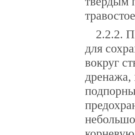
твердым 
травосто
2.2.2.
для сохр
вокруг ст
дренажа, 
подпорные
предохра
небольшом
корневую