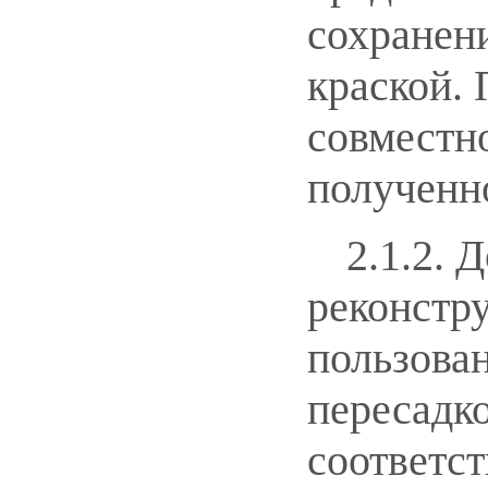
сохранени
краской. 
совместно
полученн
2.1.2. 
реконстр
пользова
пересадк
соответст