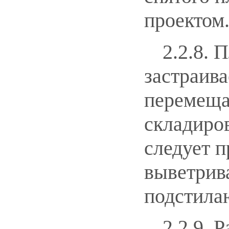
проектом
2.2.8.
застраив
перемеща
складиро
следует п
выветрив
подстила
2.2.9. 