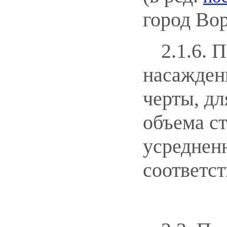
город Вор
2.1.6. 
насажден
черты, дл
объема ст
усреднен
соответс