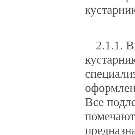
кустарни
2.1.1. 
кустарни
специали
оформлен
Все подл
помечаютс
предназна