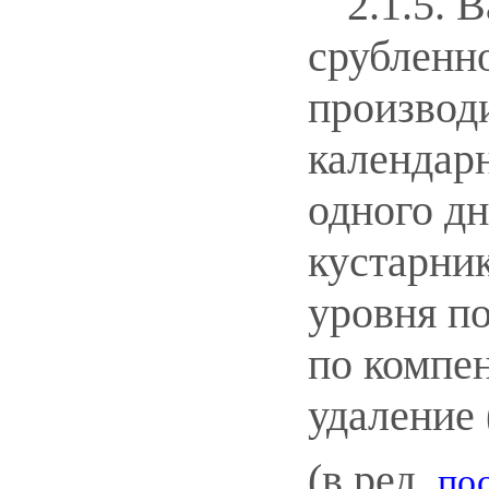
2.1.5. 
срубленно
производи
календарн
одного дн
кустарни
уровня п
по компе
удаление 
(в ред.
по