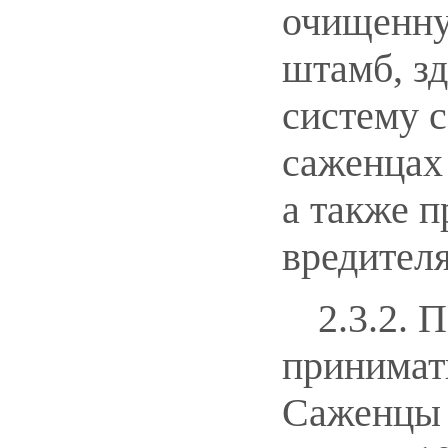
очищенну
штамб, з
систему 
саженцах
а также п
вредител
2.3.2. 
принимат
Саженцы 