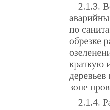
2.1.3. 
аварийных
по санит
обрезке р
озеленен
краткую 
деревьев 
зоне пров
2.1.4. 