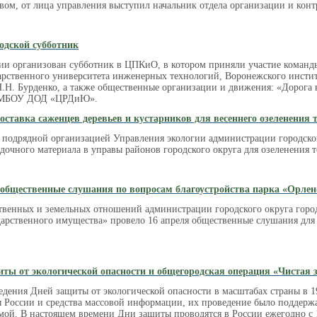
вом, от лица управления выступил начальник отдела организации и конт
одской субботник
ии организован субботник в ЦПКиО, в котором приняли участие коман
арственного университета инженерных технологий, Воронежского инст
.Н. Бурденко, а также общественные организации и движения: «Дорога
е МБОУ ДОД «ЦРДиЮ».
оставка саженцев деревьев и кустарников для весеннего озеленения 
3, подрядной организацией Управления экологии администрации городско
адочного материала в управы районов городского округа для озеленения 
общественные слушания по вопросам благоустройства парка «Орлен
венных и земельных отношений администрации городского округа горо
дарственного имущества» провело 16 апреля общественные слушания для
ты от экологической опасности и общегородская операция «Чистая з
дения Дней защиты от экологической опасности в масштабах страны в 1
России и средства массовой информации, их проведение было поддерж
мой. В настоящем времени Дни защиты проводятся в России ежегодно с 