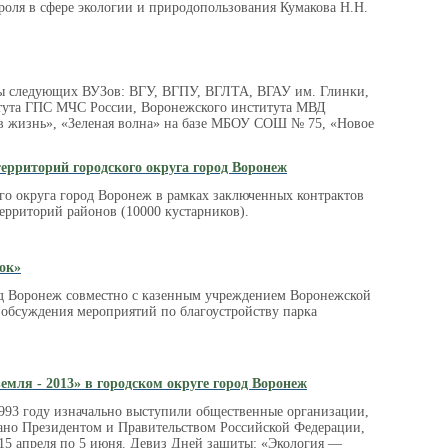
роля в сфере экологии и природопользования Кумакова Н.Н.
ды следующих ВУЗов: ВГУ, ВГПУ, ВГЛТА, ВГАУ им. Глинки,
итута ГПС МЧС России, Воронежского института МВД
 в жизнь», «Зеленая волна» на базе МБОУ СОШ № 75, «Новое
территорий городского округа город Воронеж
го округа город Воронеж в рамках заключенных контрактов
территорий районов (10000 кустарников).
ок»
д Воронеж совместно с казенным учреждением Воронежской
 обсуждения мероприятий по благоустройству парка
емля - 2013» в городском округе город Воронеж
993 году изначально выступили общественные организации,
ано Президентом и Правительством Российской Федерации,
15 апреля по 5 июня. Девиз Дней защиты: «Экология —