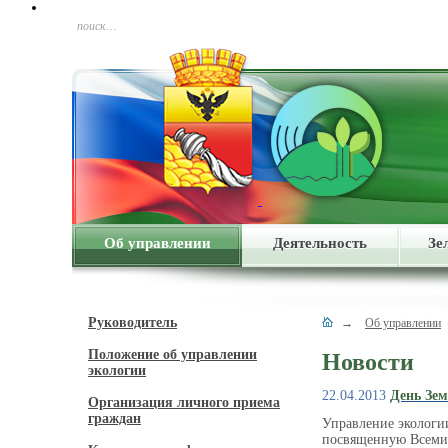
поиск…
Об управлении
Деятельность
Зе
Руководитель
→
Об управлении
Положение об управлении
Новости
экологии
22.04.2013
День Зе
Организация личного приема
граждан
Управление экологи
посвященную Всемир