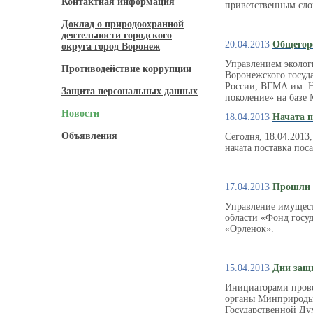
Контактная информация
приветственным сло
Доклад о природоохранной
деятельности городского
20.04.2013
Общегор
округа город Воронеж
Управлением эколог
Противодействие коррупции
Воронежского госуд
России, ВГМА им. Н
Защита персональных данных
поколение» на баз
Новости
18.04.2013
Начата п
Объявления
Сегодня, 18.04.201
начата поставка пос
17.04.2013
Прошли 
Управление имущест
области «Фонд госу
«Орленок».
15.04.2013
Дни защи
Инициаторами прове
органы Минприроды 
Государственной Ду