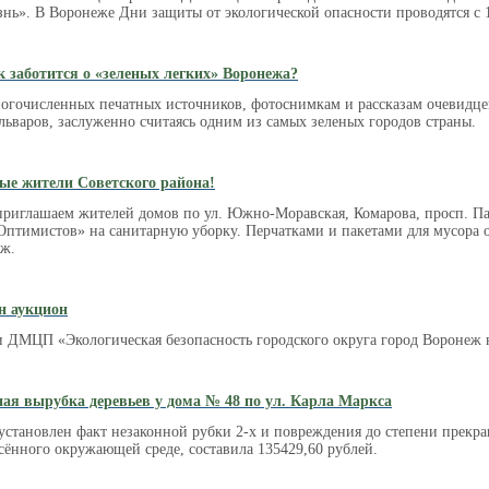
нь». В Воронеже Дни защиты от экологической опасности проводятся с 1
к заботится о «зеленых легких» Воронежа?
ногочисленных печатных источников, фотоснимкам и рассказам очевидце
ульваров, заслуженно считаясь одним из самых зеленых городов страны.
ые жители Советского района!
в приглашаем жителей домов по ул. Южно-Моравская, Комарова, просп. 
«Оптимистов» на санитарную уборку. Перчатками и пакетами для мусора 
еж.
н аукцион
и ДМЦП «Экологическая безопасность городского округа город Воронеж н
ая вырубка деревьев у дома № 48 по ул. Карла Маркса
 установлен факт незаконной рубки 2-х и повреждения до степени прекра
сённого окружающей среде, составила 135429,60 рублей.