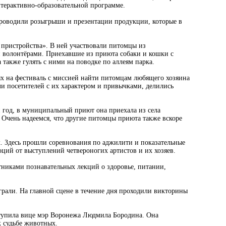
нтерактивно-образовательной программе.
проводили розыгрыши и презентации продукции, которые в
 пристройства». В ней участвовали питомцы из
волонтёрами. Приехавшие из приюта собаки и кошки с
 также гулять с ними на поводке по аллеям парка.
х на фестиваль с миссией найти питомцам любящего хозяина
и посетителей с их характером и привычками, делились
н год, в муниципальный приют она приехала из села
 Очень надеемся, что другие питомцы приюта также вскоре
. Здесь прошли соревнования по аджилити и показательные
ций от выступлений четвероногих артистов и их хозяев.
тниками познавательных лекций о здоровье, питании,
играли. На главной сцене в течение дня проходили викторины
ступила вице мэр Воронежа Людмила Бородина. Она
к судьбе животных.