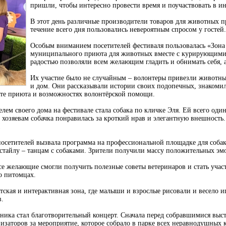
пришли, чтобы интересно провести время и поучаствовать в и
В этот день различные производители товаров для животных 
течение всего дня пользовались невероятным спросом у гостей.
Особым вниманием посетителей фестиваля пользовалась «Зона
муниципального приюта для животных вместе с курирующими 
радостью позволяли всем желающим гладить и обнимать себя, а
Их участие было не случайным – волонтеры привезли животны
и дом. Они рассказывали истории своих подопечных, знакомил
те приюта и возможностях волонтёрской помощи.
лем своего дома на фестивале стала собака по кличке Эля. Ей всего оди
хозяевам собачка понравилась за кроткий нрав и элегантную внешность.
!
посетителей вызвала программа на профессиональной площадке для собак
стайлу – танцам с собаками. Зрители получили массу положительных эмо
се желающие смогли получить полезные советы ветеринаров и стать учас
о питомцах.
тская и интерактивная зона, где малыши и взрослые рисовали и весело 
.
ника стал благотворительный концерт. Сначала перед собравшимися вы
изаторов за мероприятие, которое собрало в парке всех неравнодушных 