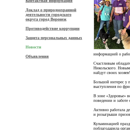
Контактная информация
Доклад о природоохранной
деятельности городского
округа город Воронеж
Противодействие коррупции
Защита персональных данных
Новости
информацией о рабо
Объявления
Счастливым обладате
Никольского. Новым 
найдут своих хозяев
Большой интерес у 
выступления по фри
В зоне «Здоровье» в
поведении и заботе 
Активно работала де
и розыгрыши призов
Кульминацией празд
поблагодарила орган