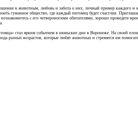
ношение к животным, любовь и забота о них, личный пример каждого и
роить гуманное общество, где каждый питомец будет счастлив. Приглаш
 познакомитесь с его четвероногими обитателями, хорошо проведете врем
а.
итомца» стал ярким событием в июньские дни в Воронеже. На своей пло
рода разных возрастов, которые любят животных и стремятся им помогать