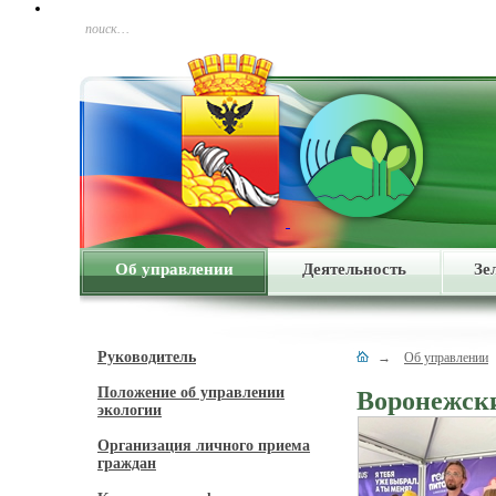
поиск…
Об управлении
Деятельность
Зе
Руководитель
→
Об управлении
Положение об управлении
Воронежски
экологии
Организация личного приема
граждан