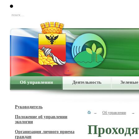
поиск…
Об управлении
Деятельность
Зеленые
Руководитель
→
Об управлении
→
Положение об управлении
экологии
Проходя
Организация личного приема
граждан