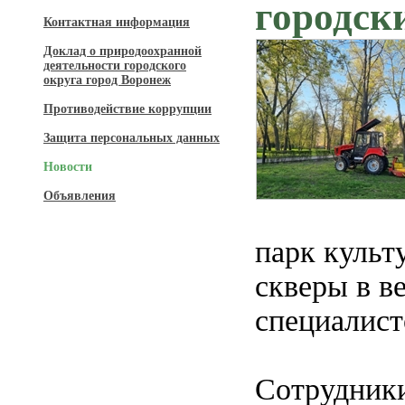
городск
Контактная информация
Доклад о природоохранной
деятельности городского
округа город Воронеж
Противодействие коррупции
Защита персональных данных
Новости
Объявления
парк культ
скверы в в
специалист
Сотрудник