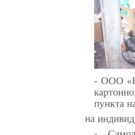
- ООО «Б
картонн
пункта н
на индивид
- Само