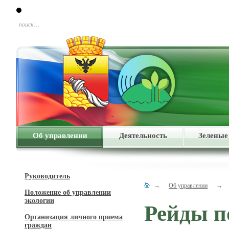
поиск…
Об управлении
Деятельность
Зеленые
Руководитель
→
Об управлении
→
Положение об управлении
экологии
Рейды п
Организация личного приема
граждан