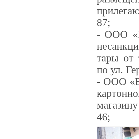
прилегаю
87;
- ООО «
несанкц
тары от 
по ул. Ге
- ООО «В
картонн
магазину
46;