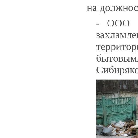
на должнос
- ООО 
захлам
территор
бытовым
Сибиряко