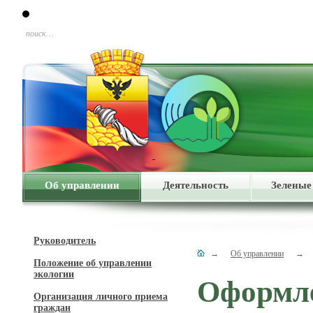
поиск…
Об управлении
Деятельность
Зеленые
Руководитель
→
Об управлении
→
Положение об управлении
экологии
Оформле
Организация личного приема
граждан