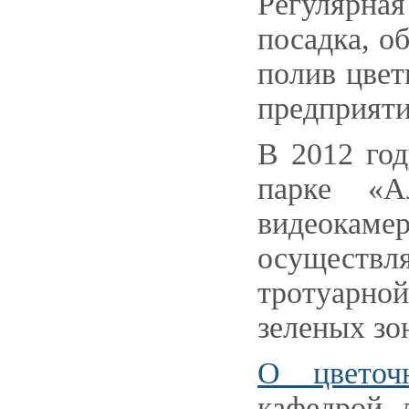
Регулярна
посадка, о
полив цвет
предприяти
В 2012 год
парке «А
видеокаме
осуществл
тротуарной
зеленых зо
О цветоч
кафедрой 