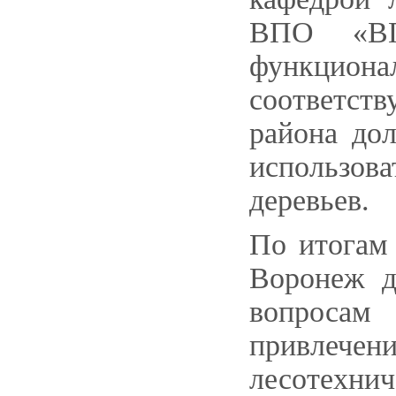
ВПО «ВГ
функциона
соответст
района до
использо
деревьев.
По итогам 
Воронеж д
вопросам 
привлечен
лесотехни