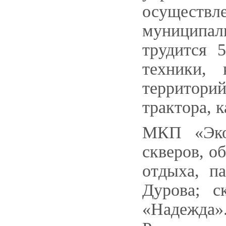
осуществ
муниципал
трудится 
техники, 
территорий
трактора, к
МКП «Эко
скверов, о
отдыха, п
Дурова; с
«Надежда»