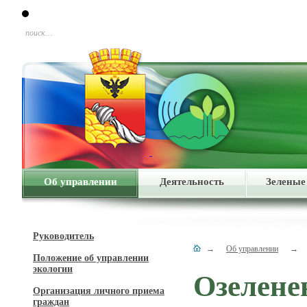
поиск…
Об управлении
Деятельность
Зеленые
Руководитель
→
Об управлении
→
Положение об управлении
экологии
Озелене
Организация личного приема
граждан