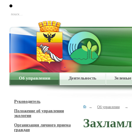
поиск…
Об управлении
Деятельность
Зеленые
Руководитель
→
Об управлении
→
Положение об управлении
экологии
Захламл
Организация личного приема
граждан