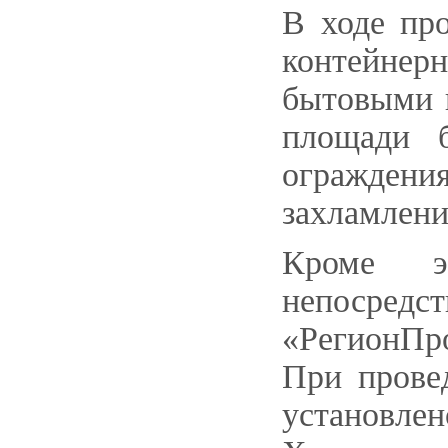
В ходе пр
контейнер
бытовыми 
площади б
огражден
захламлени
Кроме эт
непосредс
«РегионПро
При прове
установле