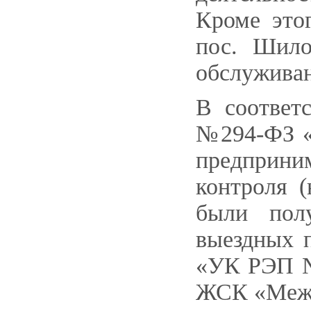
Кроме это
пос. Шило
обслужива
В соответс
№294-ФЗ «
предприн
контроля 
были полу
выездных 
«УК РЭП №
ЖСК «Межд