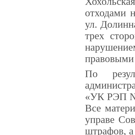
Хохольск
отходами 
ул. Долинн
трех стор
нарушени
правовыми 
По резул
администр
«УК РЭП №
Все матер
управе Сов
штрафов, а