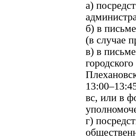
а) посредс
администра
б) в письм
(в случае 
в) в письм
городского 
Плехановска
13:00–13:45
вс, или в 
уполномоче
г) посредс
общественн