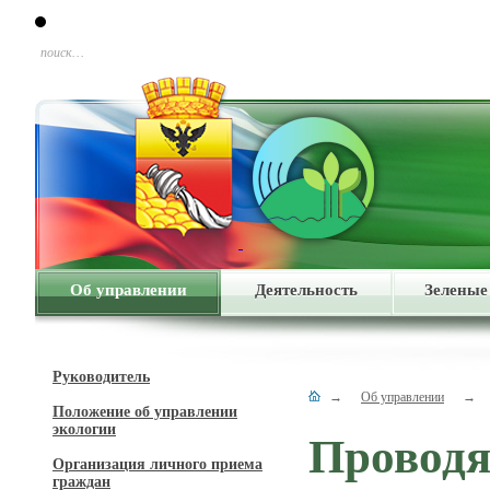
поиск…
Об управлении
Деятельность
Зеленые
Руководитель
→
Об управлении
→
Положение об управлении
экологии
Проводя
Организация личного приема
граждан