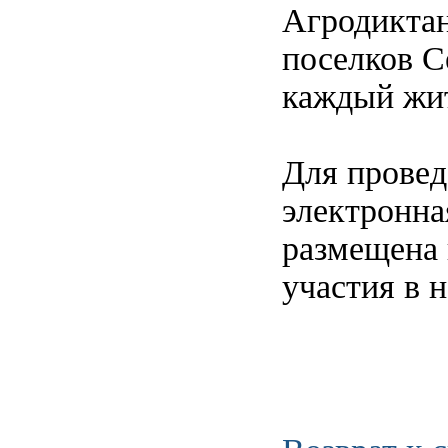
Агродиктан
поселков С
каждый жит
Для провед
электронная
размещена 
участия в н