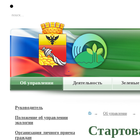
поиск…
Об управлении
Деятельность
Зеленые
Руководитель
→
Об управлении
→
Положение об управлении
экологии
Стартов
Организация личного приема
граждан