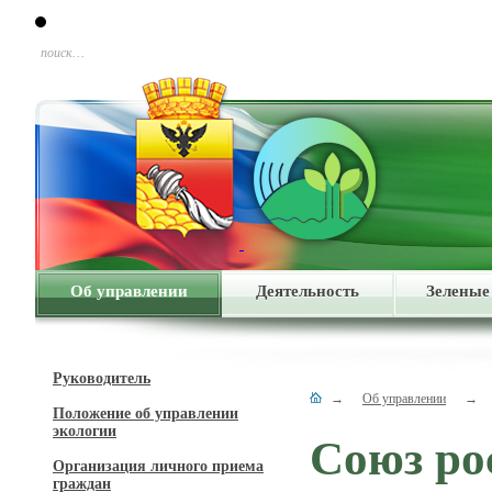
поиск…
Об управлении
Деятельность
Зеленые
Руководитель
→
Об управлении
→
Положение об управлении
экологии
Союз ро
Организация личного приема
граждан