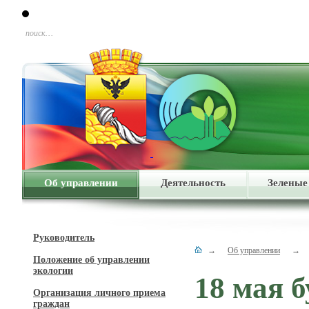
поиск…
Об управлении
Деятельность
Зеленые
Руководитель
→
Об управлении
→
Положение об управлении
экологии
18 мая 
Организация личного приема
граждан