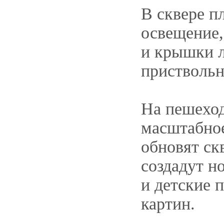
В сквере п
освещение,
и крышки л
приствольн
На пешеход
масштабное
обновят ск
создадут н
и детские 
картин.