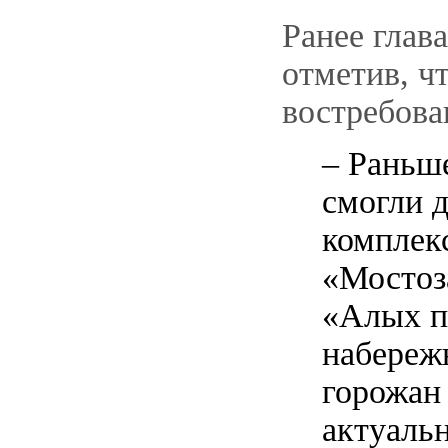
Ранее глав
отметив, ч
востребова
– Раньш
смогли 
комплек
«Мостоз
«Алых п
набереж
горожан
актуальн