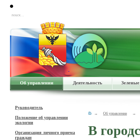
поиск…
Об управлении
Деятельность
Зеленые
Руководитель
→
Об управлении
→
Положение об управлении
экологии
В город
Организация личного приема
граждан