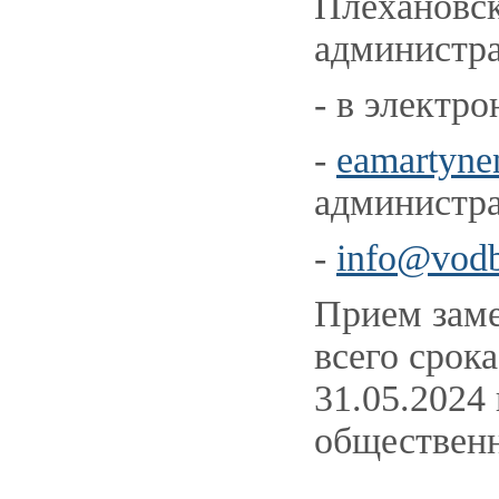
Плехановск
администра
- в электр
-
eamartynen
администра
-
info@vodb
Прием заме
всего срок
31.05.2024 
общественн