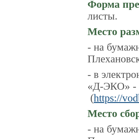
Форма пре
листы.
Место раз
- на бумажн
Плехановска
- в электр
«Д-ЭКО» -
(
https://vod
Место сбо
- на бумажн