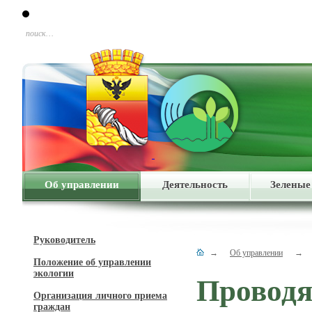
поиск…
Об управлении
Деятельность
Зеленые
Руководитель
→
Об управлении
→
Положение об управлении
экологии
Проводя
Организация личного приема
граждан