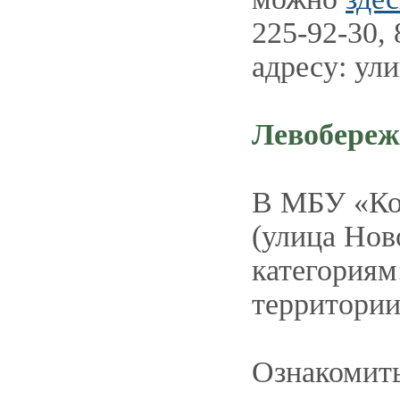
225-92-30, 
адресу: ул
Левобере
В МБУ «Ком
(улица Нов
категориям
территории
Ознакомить