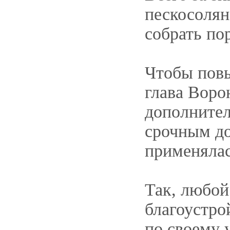
пескосолян
собрать по
Чтобы повы
глава Воро
дополнител
срочным до
применялас
Так, любой
благоустро
по своему 