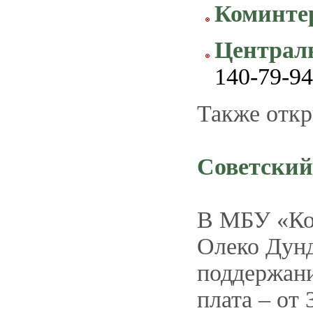
Коминте
Централ
140-79-94
Также откр
Советский
В МБУ «Ком
Олеко Дунд
поддержани
плата – от 