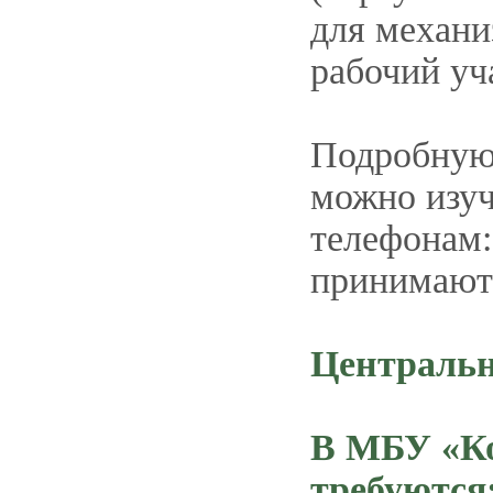
для механи
рабочий уч
Подробную 
можно изу
телефонам: 
принимаютс
Централь
В МБУ «Ко
требуются