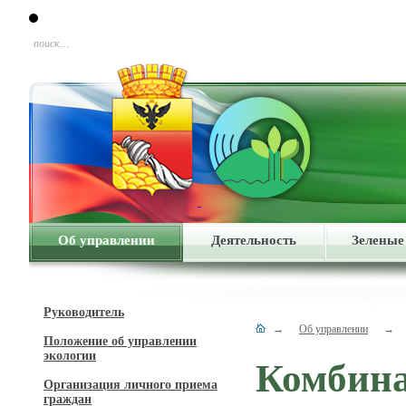
поиск…
Об управлении
Деятельность
Зеленые
Руководитель
→
Об управлении
→
Положение об управлении
экологии
Комбина
Организация личного приема
граждан