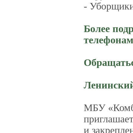
- Уборщики
Более под
телефонам
Обращатьс
Ленински
МБУ «Комби
приглашает
и закрепле