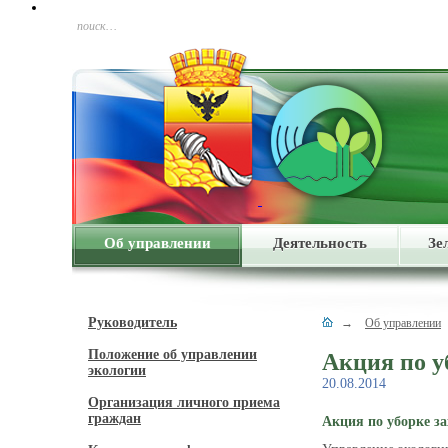
поиск…
Об управлении
Деятельность
Зе
Руководитель
→
Об управлении
Положение об управлении
Акция по у
экологии
20.08.2014
Организация личного приема
граждан
Акция по уборке з