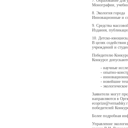
7. Образование для 
Монографии, учебни
8. Экология города
Инновационные и со
9. Средства массов
Издания, публикации
10. Детско-юношеск
В целях содействия
учреждений и студе
Победителю Конкурс
Конкурсе допускают
- научные иссл
- опытно-конст
- инновационны
- новейшие тех
- экологическо
Заявители могут пре
направляются в Оргк
ecoprize@vernadsky.
победителей Конкурс
Более подробная инф
Управление экологии