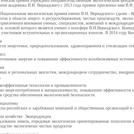
гическая премия учреждена Неправительственным экологическим фондом и
ния академика В.И. Вернадского с 2013 года премии присвоено имя В.И.
Национальная экологическая премия имени В.И. Вернадского» (далее - К
ток в области энерго- и ресурсосбережения, чистых производств, эколо
 привлечения внимания ученых, специалистов, компаний и международн
я, основой которого является учение о ноосфере В.И.Вернадского. Конку
я участников вступительных и организационных взносов. В 2014 году К
ии
сти энергетики, природопользования, здравоохранения и утилизации от
щего
сточников энергии и повышение эффективности возобновляемых источни
гия
ьных и региональных экосистем, международное сотрудничество, внедрен
.
экоэффективные технологии в промышленности
ю энергопотребления и материалоемкости, повышению эффективности и
и средства обеспечения экологической безопасности.
нициативы
кты российских и зарубежных компаний и общественных организаций в о
ком хозяйстве. Экопродукция
ьзование земель, передовые экологически ориентированные технологии в
водстве экологически чистых продуктов