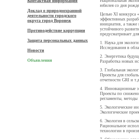
Национальная эколо
Контактная информация
юбилея со дня рожде
Доклад о природоохранной
Целью XI конкурса «
деятельности городского
эффективных разрабо
округа город Воронеж
инициатив, а также
устойчивого развити
Противодействие коррупции
предусматривает дл
Защита персональных данных
1. Наука для эколог
Исследования в обла
Новости
2. Энергетика буду
Объявления
Разработка новых и
3. Глобальная эколо
Проекты для глобал
отчетности GRI и т.д
4. Инновационные 
Проекты по снижени
регламенты, методы 
5. Экологические и
Экологические прое
6. Экология в сельс
Рациональное испол
технологии в произ