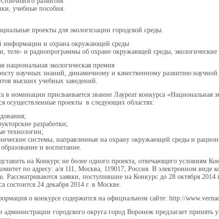
устойчивого развития
ки, учебные пособия.
циальные проекты для экологизации городской среды.
ой информации и охрана окружающей среды
, теле- и радиопрограммы об охране окружающей среды, экологические 
ая национальная экологическая премия
 росту научных знаний, динамичному и качественному развитию научной
нтов высших учебных заведений.
а в номинации присваивается звание Лауреат конкурса «Национальная э
ся осуществленные проекты в следующих областях:
едования;
рукторские разработки;
е технологии;
нические системы, направленные на охрану окружающей среды и рацион
е образование и воспитание.
дставить на Конкурс не более одного проекта, отвечающего условиям Кон
омитет по адресу: а/я 111, Москва, 119017, Россия. В электронном виде
ru. Рассматриваются заявки, поступившие на Конкурс до 28 октября 201
а состоится 24 декабря 2014 г. в Москве.
ормация о конкурсе содержится на официальном сайте: http://www.vernad
 администрации городского округа город Воронеж предлагает принять у