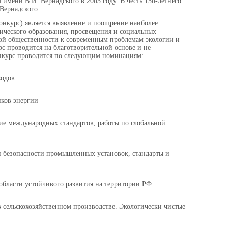
мени В.И. Вернадского в 2003 году. В честь 150-летнего
Вернадского.
онкурс) является выявление и поощрение наиболее
гического образования, просвещения и социальных
ой общественности к современным проблемам экологии и
рс проводится на благотворительной основе и не
онкурс проводится по следующим номинациям:
ходов
ков энергии
ие международных стандартов, работы по глобальной
 безопасности промышленных установок, стандарты и
бласти устойчивого развития на территории РФ.
 сельскохозяйственном производстве. Экологически чистые