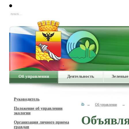
поиск…
Об управлении
Деятельность
Зеленые
Руководитель
→
Об управлении
→
Положение об управлении
экологии
Объявля
Организация личного приема
граждан