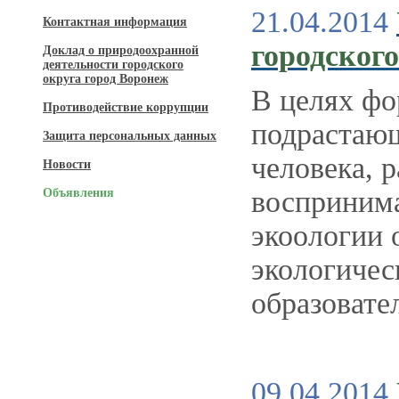
21.04.2014
Контактная информация
городског
Доклад о природоохранной
деятельности городского
округа город Воронеж
В целях фо
Противодействие коррупции
подрастающ
Защита персональных данных
человека, 
Новости
воспринима
Объявления
экоологии 
экологичес
образовате
09.04.2014