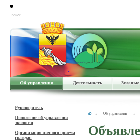
поиск…
Об управлении
Деятельность
Зеленые
Руководитель
→
Об управлении
→
Положение об управлении
экологии
Объявл
Организация личного приема
граждан