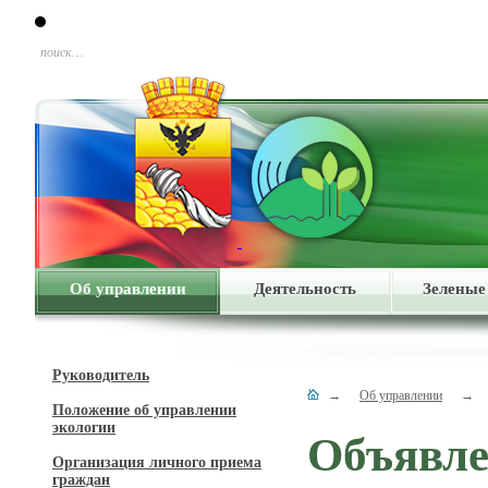
поиск…
Об управлении
Деятельность
Зеленые
Руководитель
→
Об управлении
→
Положение об управлении
экологии
Объявле
Организация личного приема
граждан