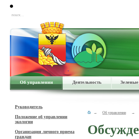
поиск…
Об управлении
Деятельность
Зеленые
Руководитель
→
Об управлении
→
Положение об управлении
экологии
Обсужде
Организация личного приема
граждан