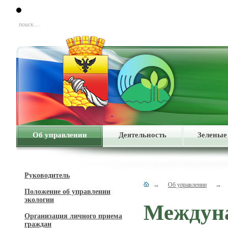
поиск…
Об управлении
Деятельность
Зеленые
Руководитель
→
Об управлении
→
Положение об управлении
экологии
Междуна
Организация личного приема
граждан