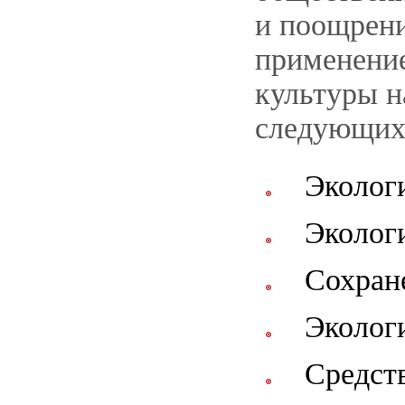
и поощрени
применение
культуры н
следующих
Экологи
Эколог
Сохран
Эколог
Средст