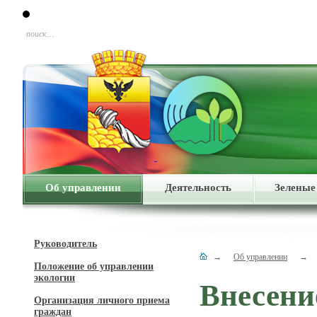
поиск…
Об управлении
Деятельность
Зеленые
Руководитель
→
Об управлении
→
Положение об управлении
экологии
Внесени
Организация личного приема
граждан