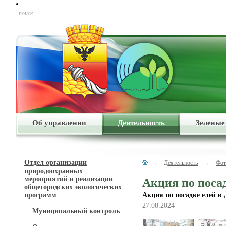
поиск…
Об управлении
Деятельность
Зеленые
Отдел организации
→
Деятельность
→
Фот
природоохранных
мероприятий и реализации
Акция по посад
общегородских экологических
программ
Акция по посадке елей в 
27.08.2024
Муниципальный контроль