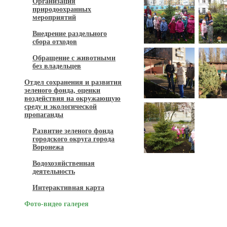
Организация
природоохранных
мероприятий
Внедрение раздельного
сбора отходов
Обращение с животными
без владельцев
Отдел сохранения и развития
зеленого фонда, оценки
воздействия на окружающую
среду и экологической
пропаганды
Развитие зеленого фонда
городского округа города
Воронежа
Водохозяйственная
деятельность
Интерактивная карта
Фото-видео галерея