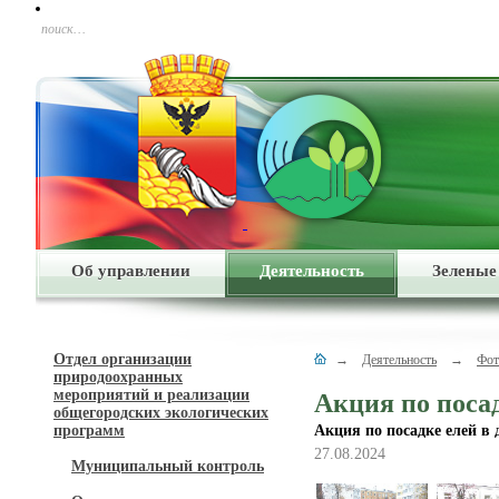
поиск…
Об управлении
Деятельность
Зеленые
Отдел организации
→
Деятельность
→
Фот
природоохранных
мероприятий и реализации
Акция по посад
общегородских экологических
программ
Акция по посадке елей в 
27.08.2024
Муниципальный контроль