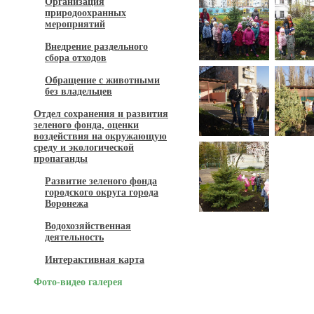
Организация
природоохранных
мероприятий
Внедрение раздельного
сбора отходов
Обращение с животными
без владельцев
Отдел сохранения и развития
зеленого фонда, оценки
воздействия на окружающую
среду и экологической
пропаганды
Развитие зеленого фонда
городского округа города
Воронежа
Водохозяйственная
деятельность
Интерактивная карта
Фото-видео галерея