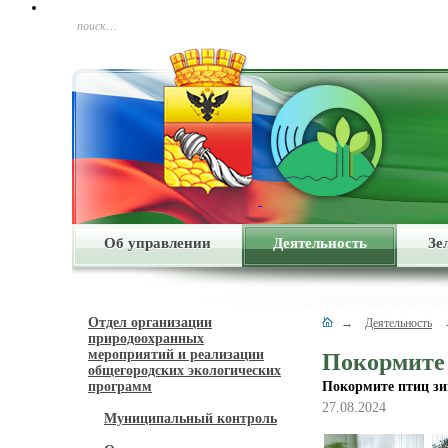
поиск…
Об управлении
Деятельность
Зе
Отдел организации
→
Деятельность
природоохранных
мероприятий и реализации
Покормите 
общегородских экологических
программ
Покормите птиц зи
27.08.2024
Муниципальный контроль