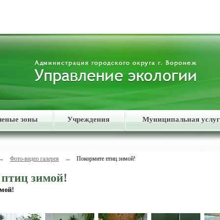
леные зоны
Учреждения
Муниципальная услуг
→
Фото-видео галерея
→
Покормите птиц зимой!
птиц зимой!
мой!