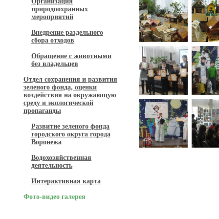
Организация
природоохранных
мероприятий
Внедрение раздельного
сбора отходов
Обращение с животными
без владельцев
Отдел сохранения и развития
зеленого фонда, оценки
воздействия на окружающую
среду и экологической
пропаганды
Развитие зеленого фонда
городского округа города
Воронежа
Водохозяйственная
деятельность
Интерактивная карта
Фото-видео галерея