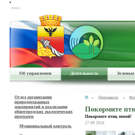
поиск…
Об управлении
Деятельность
Зеленые
Отдел организации
→
Деятельность
→
Фот
природоохранных
мероприятий и реализации
Покормите пти
общегородских экологических
программ
Покормите птиц зимой!
27.08.2024
Муниципальный контроль