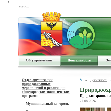
поиск…
Об управлении
Деятельность
Зе
Отдел организации
→
Деятельность
природоохранных
мероприятий и реализации
Природоохр
общегородских экологических
программ
Природоохранная 
27.08.2024
Муниципальный контроль