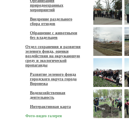
Организация
природоохранных
мероприятий
Внедрение раздельного
сбора отходов
Обращение с животными
без владельцев
Отдел сохранения и развития
зеленого фонда, оценки
воздействия на окружающую
среду и экологической
пропаганды
Развитие зеленого фонда
городского округа города
Воронежа
Водохозяйственная
деятельность
Интерактивная карта
Фото-видео галерея