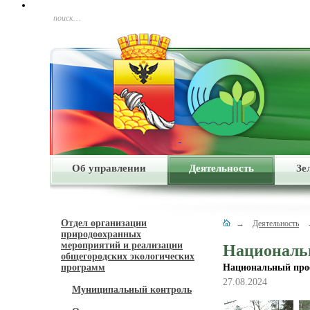
поиск…
Об управлении
Деятельность
Зе
Отдел организации
→
Деятельность
природоохранных
мероприятий и реализации
Национальн
общегородских экологических
программ
Национальный прое
27.08.2024
Муниципальный контроль