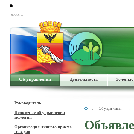
поиск…
Об управлении
Деятельность
Зеленые
Руководитель
→
Об управлении
→
Положение об управлении
экологии
Объявл
Организация личного приема
граждан