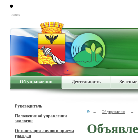
поиск…
Об управлении
Деятельность
Зеленые
Руководитель
→
Об управлении
→
Положение об управлении
экологии
Объявл
Организация личного приема
граждан