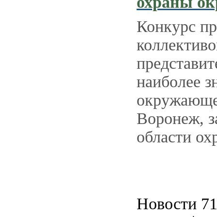
охраны о
Конкурс пр
коллективо
представит
наиболее з
окружающей
Воронеж, з
области о
Новости 71