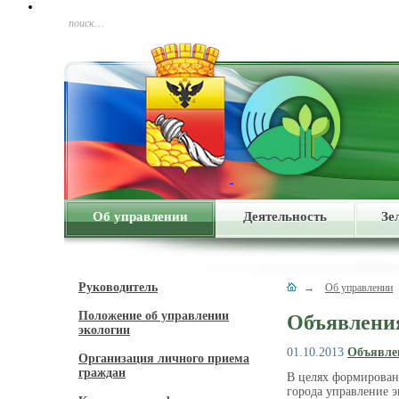
поиск…
Об управлении
Деятельность
Зе
Руководитель
→
Об управлении
Положение об управлении
Объявлени
экологии
01.10.2013
Объявлен
Организация личного приема
граждан
В целях формирован
города управление э