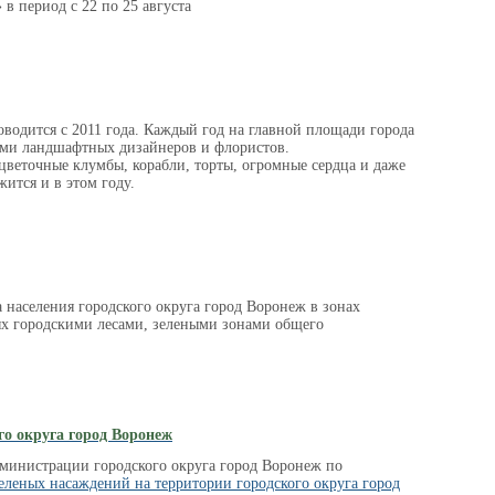
»
в
период с
22 по
25 августа
водится с 2011 года. Каждый год на главной площади города
ами ландшафтных дизайнеров и флористов.
 цветочные клумбы, корабли, торты, огромные сердца и даже
ится и в этом году.
 населения городского округа город Воронеж в зонах
тых городскими лесами, зелеными зонами общего
о округа город Воронеж
министрации городского округа город Воронеж по
зеленых насаждений на территории городского округа город