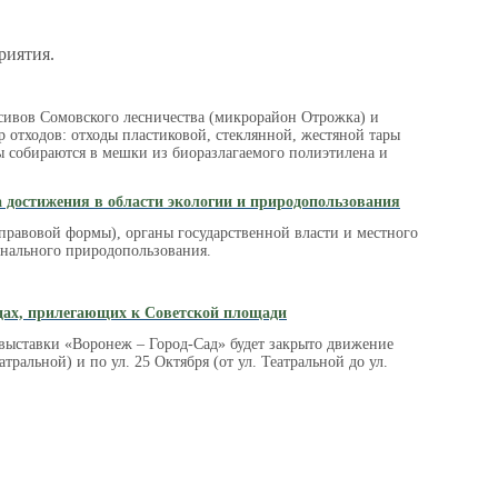
риятия.
ссивов Сомовского лесничества (микрорайон Отрожка) и
ор отходов: отходы пластиковой, стеклянной, жестяной тары
ы собираются в мешки из биоразлагаемого полиэтилена и
а достижения в области экологии и природопользования
правовой формы), органы государственной власти и местного
онального природопользования.
ицах, прилегающих к Советской площади
выставки «Воронеж – Город-Сад» будет закрыто движение
еатральной) и по ул. 25 Октября (от ул. Театральной до ул.