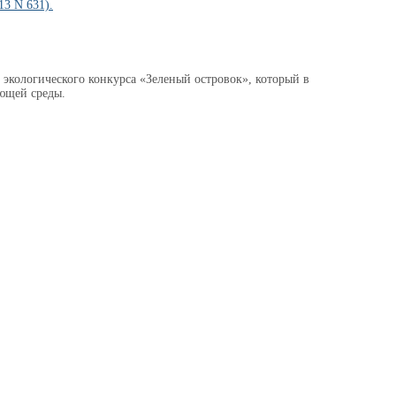
13 N 631).
 экологического конкурса «Зеленый островок», который в
ющей среды.