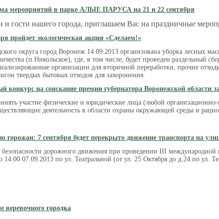
ма мероприятий в парке АЛЫЕ ПАРУСА на 21 и 22 сентября
 и гости нашего города, приглашаем Вас на праздничные мероп
бря пройдет экологическая акция «Сделаем!»
ского округа город Воронеж 14.09.2013 организована уборка лесных ма
ичества (п.Никольское), где, в том числе, будет проведен раздельный сб
циализированные организации для вторичной переработки, прочие отход
игон твердых бытовых отходов для захоронения.
й конкурс на соискание премии губернатора Воронежской области з
ринять участие физические и юридические лица (любой организационно-
уществляющие деятельность в области охраны окружающей среды и раци
 горожан: 7 сентября будет перекрыто движение транспорта на ул
я безопасности дорожного движения при проведении III международной 
о 14:00 07.09.2013 по ул. Театральной (от ул. 25 Октября до д.24 по ул. Т
 веревочного городка