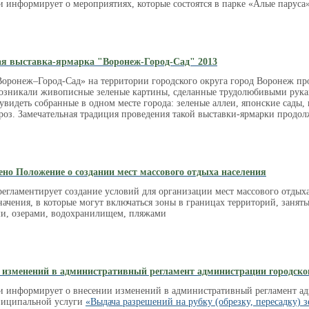
и информирует о
мероприятиях, которые состоятся в
парке
«
Алые паруса
ая выставка-ярмарка "Воронеж-Город-Сад" 2013
Воронеж–Город-Сад» на территории городского округа город Воронеж про
 возникали живописные зеленые картины, сделанные трудолюбивыми рук
увидеть собранные в одном месте города: зеленые аллеи, японские сады,
 роз. Замечательная традиция проведения такой выставки-ярмарки продолж
но Положение о создании мест массового отдыха населения
гламентирует создание условий для организации мест массового отдыха
ачения, в которые могут включаться зоны в границах территорий, заня
ми, озерами, водохранилищем, пляжами
 изменений в административный регламент администрации городског
и информирует о внесении изменений в административный регламент ад
ниципальной услуги
«Выдача разрешений на рубку (обрезку, пересадку) 