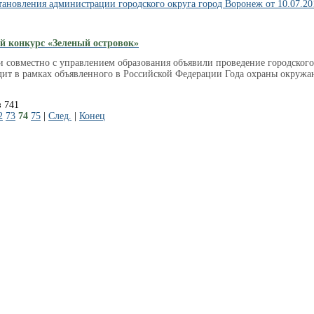
тановления администрации городского округа город Воронеж от 10.07.20
й конкурс «Зеленый островок»
 совместно с управлением образования объявили проведение городского
дит в рамках объявленного в Российской Федерации Года охраны окружа
з 741
2
73
74
75
|
След.
|
Конец